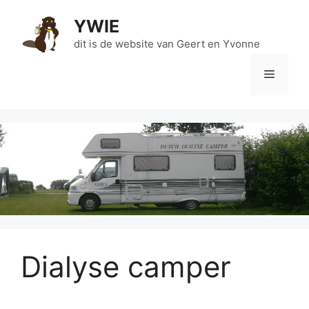
Ga
YWIE
naar
de
dit is de website van Geert en Yvonne
inhoud
Menu
Dialyse camper